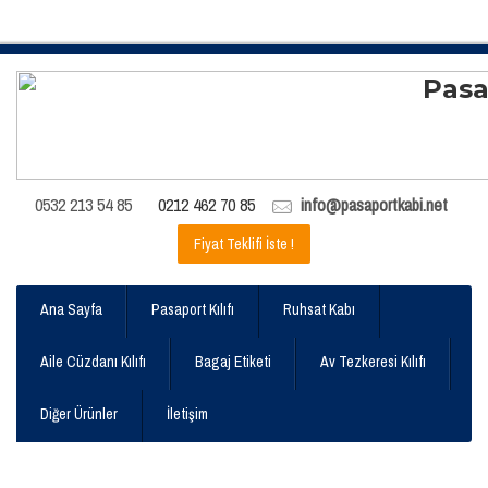
0532 213 54 85
0212 462 70 85
info@pasaportkabi.net
Fiyat Teklifi İste !
Ana Sayfa
Pasaport Kılıfı
Ruhsat Kabı
Aile Cüzdanı Kılıfı
Bagaj Etiketi
Av Tezkeresi Kılıfı
Diğer Ürünler
İletişim