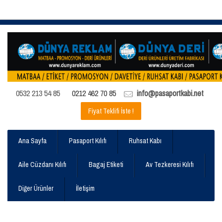
0532 213 54 85
0212 462 70 85
info@pasaportkabi.net
Fiyat Teklifi İste !
Ana Sayfa
Pasaport Kılıfı
Ruhsat Kabı
Aile Cüzdanı Kılıfı
Bagaj Etiketi
Av Tezkeresi Kılıfı
Diğer Ürünler
İletişim