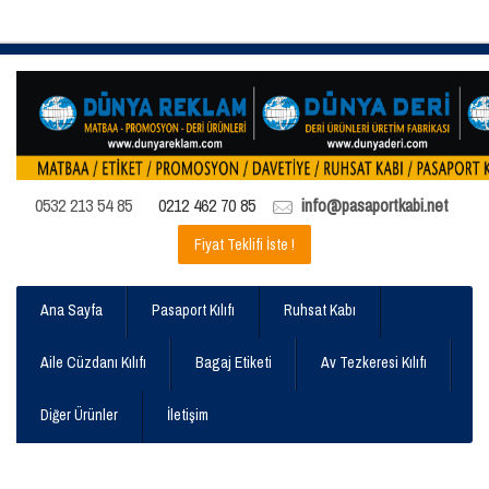
0532 213 54 85
0212 462 70 85
info@pasaportkabi.net
Fiyat Teklifi İste !
Ana Sayfa
Pasaport Kılıfı
Ruhsat Kabı
Aile Cüzdanı Kılıfı
Bagaj Etiketi
Av Tezkeresi Kılıfı
Diğer Ürünler
İletişim