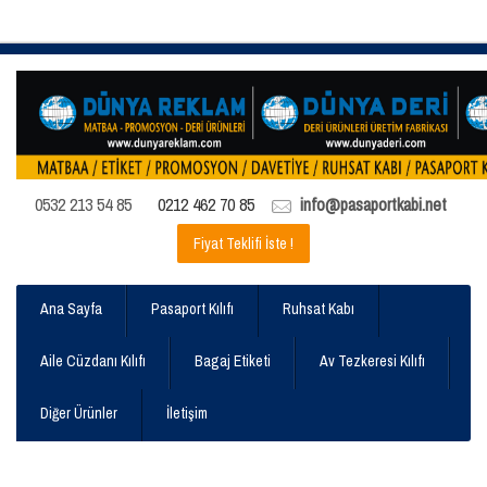
0532 213 54 85
0212 462 70 85
info@pasaportkabi.net
Fiyat Teklifi İste !
Ana Sayfa
Pasaport Kılıfı
Ruhsat Kabı
Aile Cüzdanı Kılıfı
Bagaj Etiketi
Av Tezkeresi Kılıfı
Diğer Ürünler
İletişim