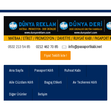
0532 213 54 85
0212 462 70 85
info@pasaportkabi.net
Fiyat Teklifi İste !
Ana Sayfa
Pasaport Kılıfı
Ruhsat Kabı
Aile Cüzdanı Kılıfı
Bagaj Etiketi
Av Tezkeresi Kılıfı
Diğer Ürünler
İletişim