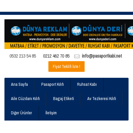
0532 213 54 85
0212 462 70 85
info@pasaportkabi.net
Fiyat Teklifi İste !
Ana Sayfa
Pasaport Kılıfı
Ruhsat Kabı
Aile Cüzdanı Kılıfı
Bagaj Etiketi
Av Tezkeresi Kılıfı
Diğer Ürünler
İletişim