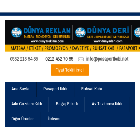
0532 213 54 85
0212 462 70 85
info@pasaportkabi.net
Fiyat Teklifi İste !
Ana Sayfa
Pasaport Kılıfı
Ruhsat Kabı
Aile Cüzdanı Kılıfı
Bagaj Etiketi
Av Tezkeresi Kılıfı
Diğer Ürünler
İletişim