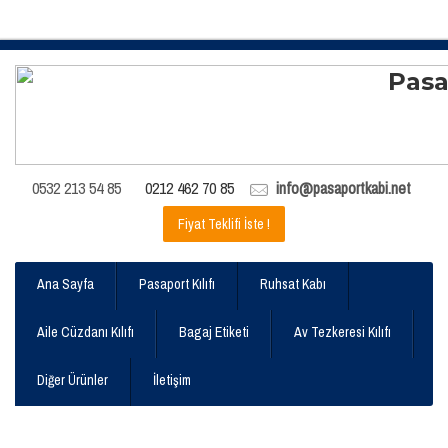
0532 213 54 85
0212 462 70 85
info@pasaportkabi.net
Fiyat Teklifi İste !
Ana Sayfa
Pasaport Kılıfı
Ruhsat Kabı
Aile Cüzdanı Kılıfı
Bagaj Etiketi
Av Tezkeresi Kılıfı
Diğer Ürünler
İletişim