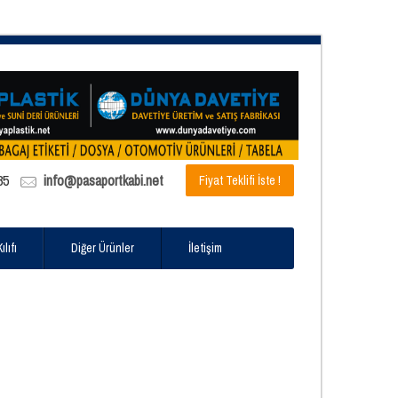
85
info@pasaportkabi.net
Fiyat Teklifi İste !
lıfı
Diğer Ürünler
İletişim