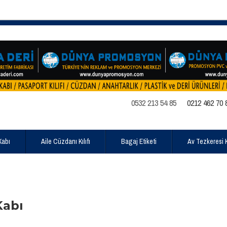
0532 213 54 85
0212 462 70 
Kabı
Aile Cüzdanı Kılıfı
Bagaj Etiketi
Av Tezkeresi Kı
Kabı