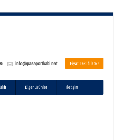
85
info@pasaportkabi.net
Fiyat Teklifi İste !
lıfı
Diğer Ürünler
İletişim