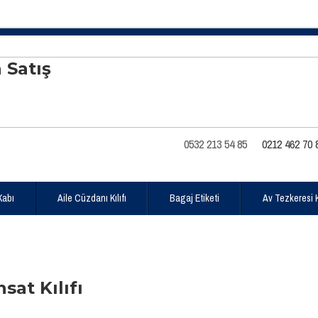
0532 213 54 85
0212 462 70 
Kabı
Aile Cüzdanı Kılıfı
Bagaj Etiketi
Av Tezkeresi Kı
sat Kılıfı