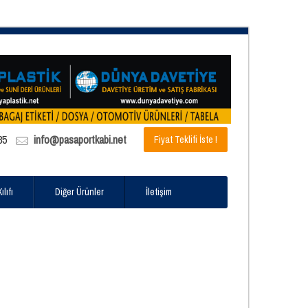
85
info@pasaportkabi.net
Fiyat Teklifi İste !
lıfı
Diğer Ürünler
İletişim