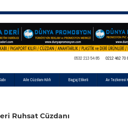
0532 213 54 85
0212 462 70 
Kabı
Aile Cüzdanı Kılıfı
Bagaj Etiketi
Av Tezkeresi Kı
eri Ruhsat Cüzdanı