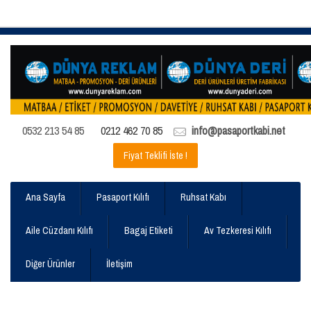
0532 213 54 85
0212 462 70 85
info@pasaportkabi.net
Fiyat Teklifi İste !
Ana Sayfa
Pasaport Kılıfı
Ruhsat Kabı
Aile Cüzdanı Kılıfı
Bagaj Etiketi
Av Tezkeresi Kılıfı
Diğer Ürünler
İletişim