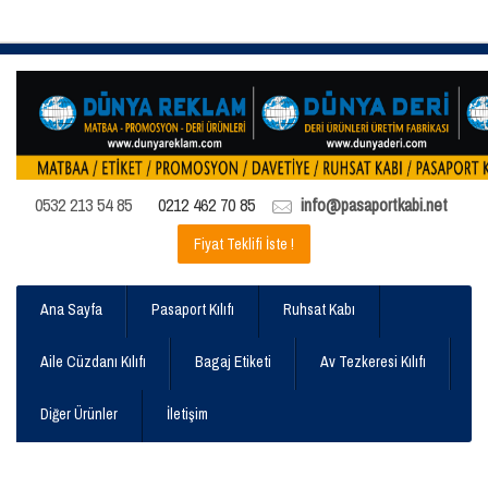
0532 213 54 85
0212 462 70 85
info@pasaportkabi.net
Fiyat Teklifi İste !
Ana Sayfa
Pasaport Kılıfı
Ruhsat Kabı
Aile Cüzdanı Kılıfı
Bagaj Etiketi
Av Tezkeresi Kılıfı
Diğer Ürünler
İletişim