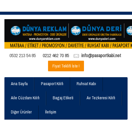
0532 213 54 85
0212 462 70 85
info@pasaportkabi.net
Fiyat Teklifi İste !
Ana Sayfa
Pasaport Kılıfı
Ruhsat Kabı
Aile Cüzdanı Kılıfı
Bagaj Etiketi
Av Tezkeresi Kılıfı
Diğer Ürünler
İletişim