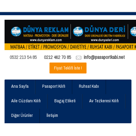
0532 213 54 85
0212 462 70 85
info@pasaportkabi.net
Fiyat Teklifi İste !
Ana Sayfa
Pasaport Kılıfı
Ruhsat Kabı
Aile Cüzdanı Kılıfı
Bagaj Etiketi
Av Tezkeresi Kılıfı
Diğer Ürünler
İletişim