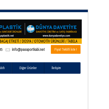
85
info@pasaportkabi.net
Fiyat Teklifi İste !
lıfı
Diğer Ürünler
İletişim