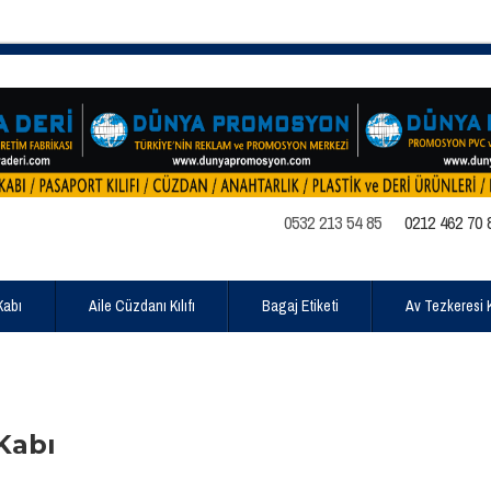
0532 213 54 85
0212 462 70 
Kabı
Aile Cüzdanı Kılıfı
Bagaj Etiketi
Av Tezkeresi Kı
Kabı