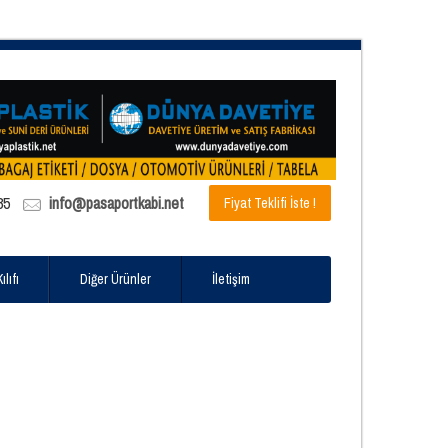
85
info@pasaportkabi.net
Fiyat Teklifi İste !
lıfı
Diğer Ürünler
İletişim