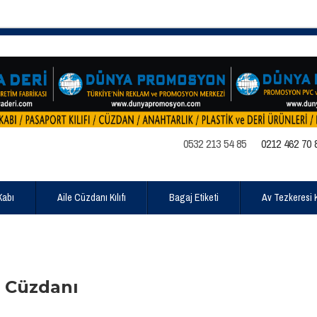
0532 213 54 85
0212 462 70 
Kabı
Aile Cüzdanı Kılıfı
Bagaj Etiketi
Av Tezkeresi Kı
 Cüzdanı