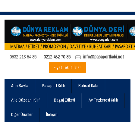
0532 213 54 85
0212 462 70 85
info@pasaportkabi.net
Fiyat Teklifi İste !
Ana Sayfa
Pasaport Kılıfı
Ruhsat Kabı
Aile Cüzdanı Kılıfı
Bagaj Etiketi
Av Tezkeresi Kılıfı
Diğer Ürünler
İletişim