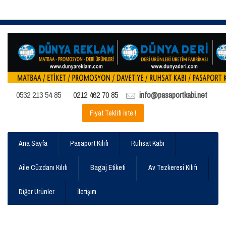
0532 213 54 85
0212 462 70 85
info@pasaportkabi.net
Fiyat Teklifi İste !
Ana Sayfa
Pasaport Kılıfı
Ruhsat Kabı
Aile Cüzdanı Kılıfı
Bagaj Etiketi
Av Tezkeresi Kılıfı
Diğer Ürünler
İletişim