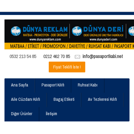
0532 213 54 85
0212 462 70 85
info@pasaportkabi.net
Fiyat Teklifi İste !
Ana Sayfa
Pasaport Kılıfı
Ruhsat Kabı
Aile Cüzdanı Kılıfı
Bagaj Etiketi
Av Tezkeresi Kılıfı
Diğer Ürünler
İletişim