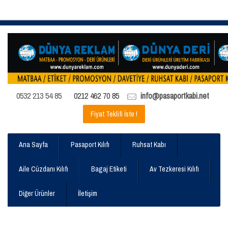
0532 213 54 85
0212 462 70 85
info@pasaportkabi.net
Fiyat Teklifi İste !
Ana Sayfa
Pasaport Kılıfı
Ruhsat Kabı
Aile Cüzdanı Kılıfı
Bagaj Etiketi
Av Tezkeresi Kılıfı
Diğer Ürünler
İletişim