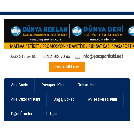
0532 213 54 85
0212 462 70 85
info@pasaportkabi.net
Fiyat Teklifi İste !
Ana Sayfa
Pasaport Kılıfı
Ruhsat Kabı
Aile Cüzdanı Kılıfı
Bagaj Etiketi
Av Tezkeresi Kılıfı
Diğer Ürünler
İletişim