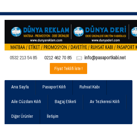
0532 213 54 85
0212 462 70 85
info@pasaportkabi.net
Fiyat Teklifi İste !
Ana Sayfa
Pasaport Kılıfı
Ruhsat Kabı
Aile Cüzdanı Kılıfı
Bagaj Etiketi
Av Tezkeresi Kılıfı
Diğer Ürünler
İletişim