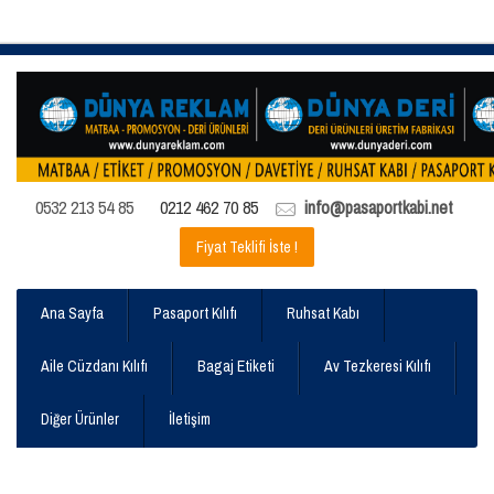
0532 213 54 85
0212 462 70 85
info@pasaportkabi.net
Fiyat Teklifi İste !
Ana Sayfa
Pasaport Kılıfı
Ruhsat Kabı
Aile Cüzdanı Kılıfı
Bagaj Etiketi
Av Tezkeresi Kılıfı
Diğer Ürünler
İletişim