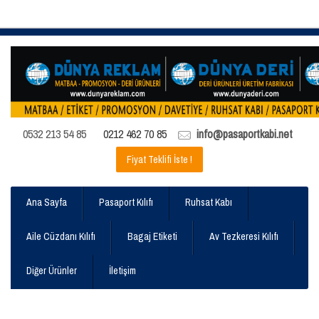
0532 213 54 85
0212 462 70 85
info@pasaportkabi.net
Fiyat Teklifi İste !
Ana Sayfa
Pasaport Kılıfı
Ruhsat Kabı
Aile Cüzdanı Kılıfı
Bagaj Etiketi
Av Tezkeresi Kılıfı
Diğer Ürünler
İletişim