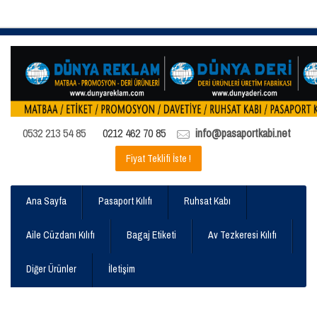
0532 213 54 85
0212 462 70 85
info@pasaportkabi.net
Fiyat Teklifi İste !
Ana Sayfa
Pasaport Kılıfı
Ruhsat Kabı
Aile Cüzdanı Kılıfı
Bagaj Etiketi
Av Tezkeresi Kılıfı
Diğer Ürünler
İletişim