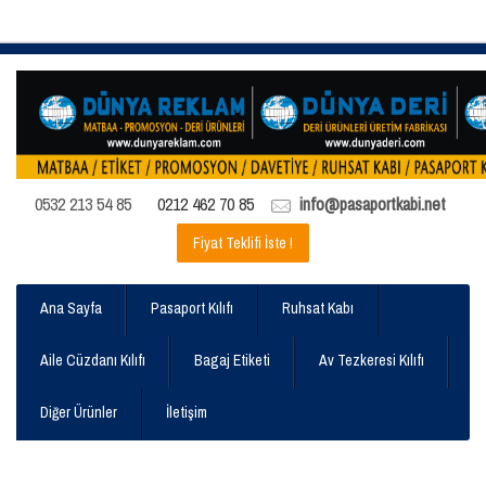
0532 213 54 85
0212 462 70 85
info@pasaportkabi.net
Fiyat Teklifi İste !
Ana Sayfa
Pasaport Kılıfı
Ruhsat Kabı
Aile Cüzdanı Kılıfı
Bagaj Etiketi
Av Tezkeresi Kılıfı
Diğer Ürünler
İletişim