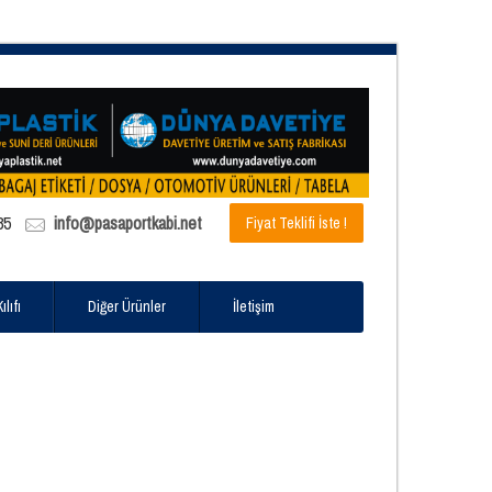
85
info@pasaportkabi.net
Fiyat Teklifi İste !
lıfı
Diğer Ürünler
İletişim