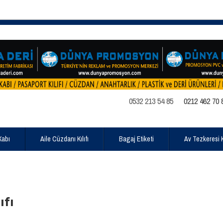
0532 213 54 85
0212 462 70 
Kabı
Aile Cüzdanı Kılıfı
Bagaj Etiketi
Av Tezkeresi Kı
ıfı