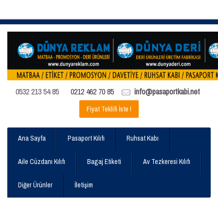
0532 213 54 85
0212 462 70 85
info@pasaportkabi.net
Fiyat Teklifi İste !
Ana Sayfa
Pasaport Kılıfı
Ruhsat Kabı
Aile Cüzdanı Kılıfı
Bagaj Etiketi
Av Tezkeresi Kılıfı
Diğer Ürünler
İletişim