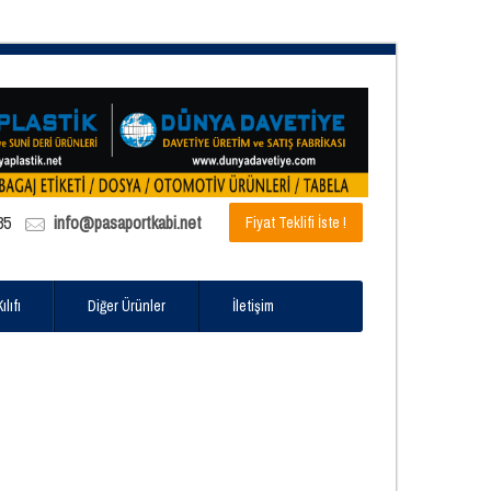
85
info@pasaportkabi.net
Fiyat Teklifi İste !
lıfı
Diğer Ürünler
İletişim