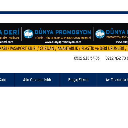
0532 213 54 85
0212 462 70 
Kabı
Aile Cüzdanı Kılıfı
Bagaj Etiketi
Av Tezkeresi Kı