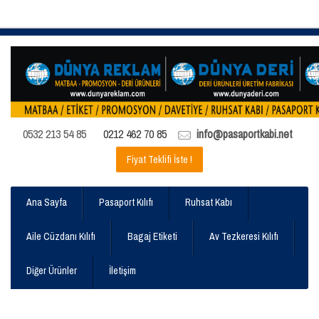
0532 213 54 85
0212 462 70 85
info@pasaportkabi.net
Fiyat Teklifi İste !
Ana Sayfa
Pasaport Kılıfı
Ruhsat Kabı
Aile Cüzdanı Kılıfı
Bagaj Etiketi
Av Tezkeresi Kılıfı
Diğer Ürünler
İletişim