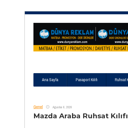
Ana Sayfa
Pasaport Kılıfı
Ruhsat 
Genel
Ağustos 6, 2026
Mazda Araba Ruhsat Kılıfı