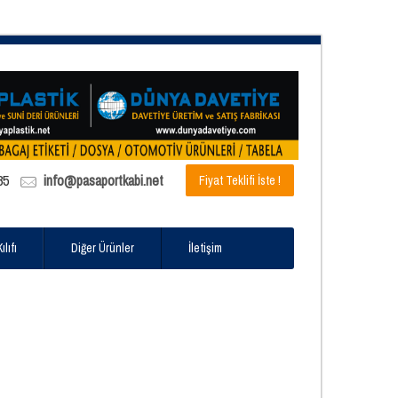
85
info@pasaportkabi.net
Fiyat Teklifi İste !
lıfı
Diğer Ürünler
İletişim