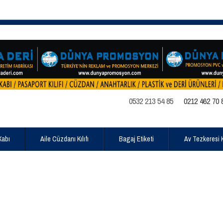
0532 213 54 85
0212 462 70 
Kabı
Aile Cüzdanı Kılıfı
Bagaj Etiketi
Av Tezkeresi Kı