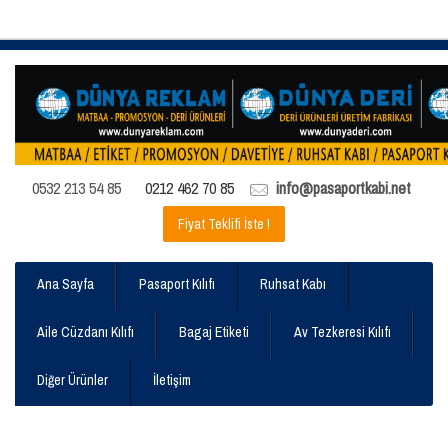
0532 213 54 85
0212 462 70 85
info@pasaportkabi.net
Fiyat Teklifi İste !
Ana Sayfa
Pasaport Kılıfı
Ruhsat Kabı
Aile Cüzdanı Kılıfı
Bagaj Etiketi
Av Tezkeresi Kılıfı
Diğer Ürünler
İletişim