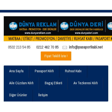
0532 213 54 85
0212 462 70 85
info@pasaportkabi.net
Fiyat Teklifi İste !
Ana Sayfa
Pasaport Kılıfı
Ruhsat Kabı
Aile Cüzdanı Kılıfı
Bagaj Etiketi
Av Tezkeresi Kılıfı
Diğer Ürünler
İletişim