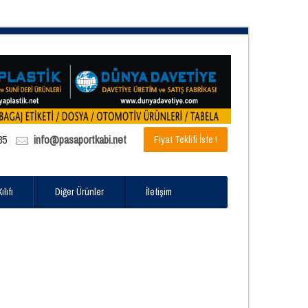
85
info@pasaportkabi.net
Fiyat Teklifi İste !
lıfı
Diğer Ürünler
İletişim