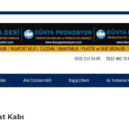
0532 213 54 85
0212 462 70 
Kabı
Aile Cüzdanı Kılıfı
Bagaj Etiketi
Av Tezkeresi Kı
at Kabı