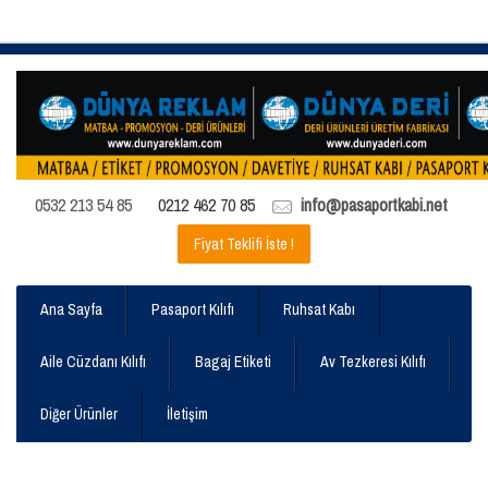
0532 213 54 85
0212 462 70 85
info@pasaportkabi.net
Fiyat Teklifi İste !
Ana Sayfa
Pasaport Kılıfı
Ruhsat Kabı
Aile Cüzdanı Kılıfı
Bagaj Etiketi
Av Tezkeresi Kılıfı
Diğer Ürünler
İletişim