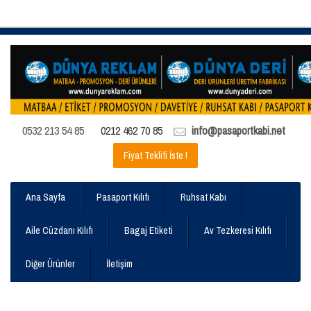
0532 213 54 85
0212 462 70 85
info@pasaportkabi.net
Fiyat Teklifi İste !
Ana Sayfa
Pasaport Kılıfı
Ruhsat Kabı
Aile Cüzdanı Kılıfı
Bagaj Etiketi
Av Tezkeresi Kılıfı
Diğer Ürünler
İletişim