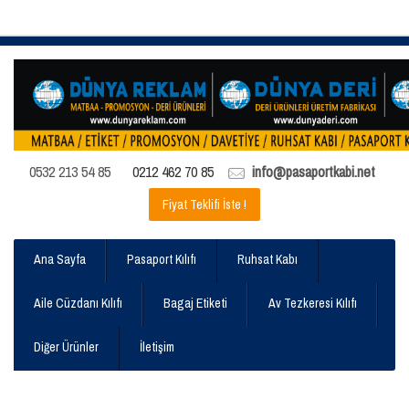
0532 213 54 85
0212 462 70 85
info@pasaportkabi.net
Fiyat Teklifi İste !
Ana Sayfa
Pasaport Kılıfı
Ruhsat Kabı
Aile Cüzdanı Kılıfı
Bagaj Etiketi
Av Tezkeresi Kılıfı
Diğer Ürünler
İletişim