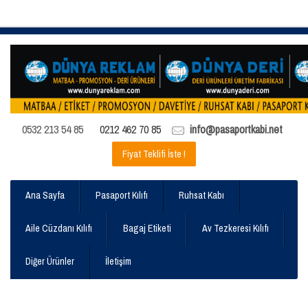
0532 213 54 85
0212 462 70 85
info@pasaportkabi.net
Fiyat Teklifi İste !
Ana Sayfa
Pasaport Kılıfı
Ruhsat Kabı
Aile Cüzdanı Kılıfı
Bagaj Etiketi
Av Tezkeresi Kılıfı
Diğer Ürünler
İletişim