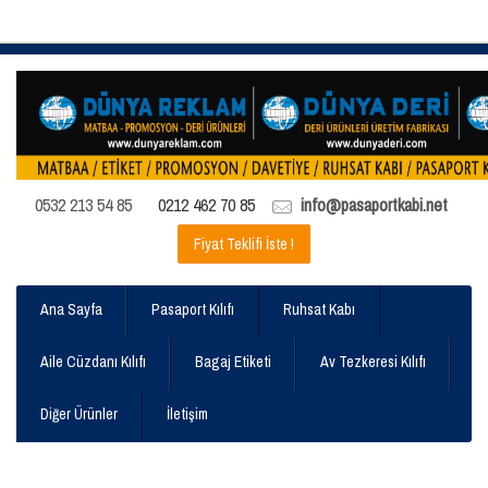
0532 213 54 85
0212 462 70 85
info@pasaportkabi.net
Fiyat Teklifi İste !
Ana Sayfa
Pasaport Kılıfı
Ruhsat Kabı
Aile Cüzdanı Kılıfı
Bagaj Etiketi
Av Tezkeresi Kılıfı
Diğer Ürünler
İletişim