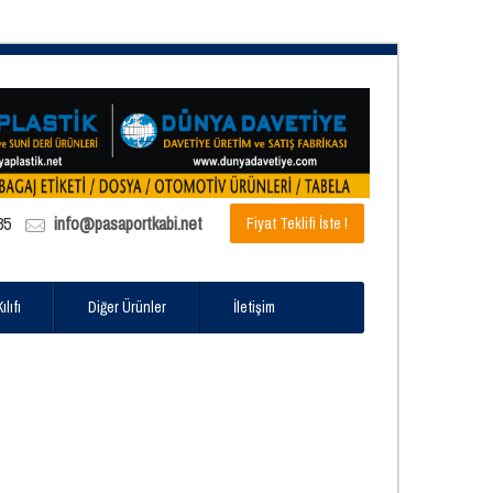
85
info@pasaportkabi.net
Fiyat Teklifi İste !
lıfı
Diğer Ürünler
İletişim