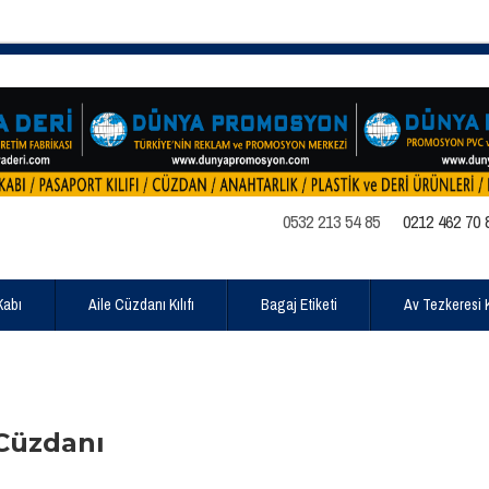
0532 213 54 85
0212 462 70 
Kabı
Aile Cüzdanı Kılıfı
Bagaj Etiketi
Av Tezkeresi Kı
Cüzdanı