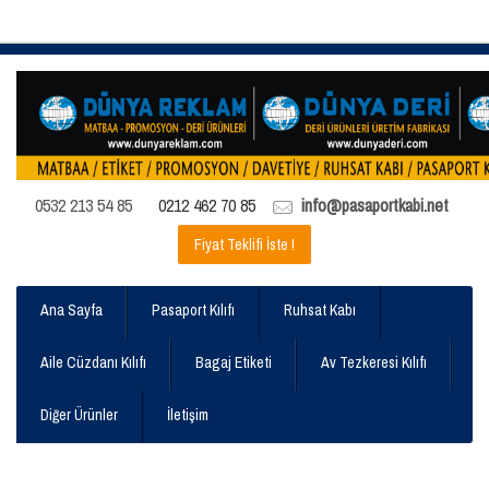
0532 213 54 85
0212 462 70 85
info@pasaportkabi.net
Fiyat Teklifi İste !
Ana Sayfa
Pasaport Kılıfı
Ruhsat Kabı
Aile Cüzdanı Kılıfı
Bagaj Etiketi
Av Tezkeresi Kılıfı
Diğer Ürünler
İletişim