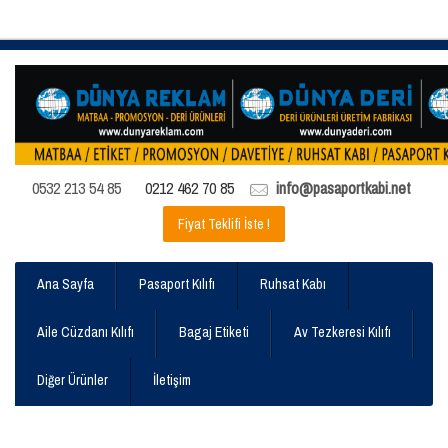
0532 213 54 85
0212 462 70 85
info@pasaportkabi.net
Fiyat Teklifi İste !
Ana Sayfa
Pasaport Kılıfı
Ruhsat Kabı
Aile Cüzdanı Kılıfı
Bagaj Etiketi
Av Tezkeresi Kılıfı
Diğer Ürünler
İletişim