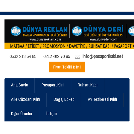
0532 213 54 85
0212 462 70 85
info@pasaportkabi.net
Fiyat Teklifi İste !
Ana Sayfa
Pasaport Kılıfı
Ruhsat Kabı
Aile Cüzdanı Kılıfı
Bagaj Etiketi
Av Tezkeresi Kılıfı
Diğer Ürünler
İletişim