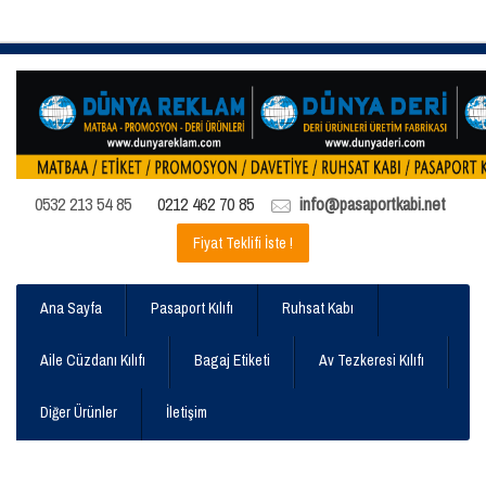
0532 213 54 85
0212 462 70 85
info@pasaportkabi.net
Fiyat Teklifi İste !
Ana Sayfa
Pasaport Kılıfı
Ruhsat Kabı
Aile Cüzdanı Kılıfı
Bagaj Etiketi
Av Tezkeresi Kılıfı
Diğer Ürünler
İletişim