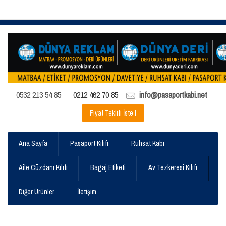
0532 213 54 85
0212 462 70 85
info@pasaportkabi.net
Fiyat Teklifi İste !
Ana Sayfa
Pasaport Kılıfı
Ruhsat Kabı
Aile Cüzdanı Kılıfı
Bagaj Etiketi
Av Tezkeresi Kılıfı
Diğer Ürünler
İletişim