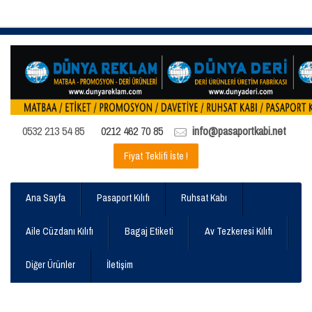
0532 213 54 85
0212 462 70 85
info@pasaportkabi.net
Fiyat Teklifi İste !
Ana Sayfa
Pasaport Kılıfı
Ruhsat Kabı
Aile Cüzdanı Kılıfı
Bagaj Etiketi
Av Tezkeresi Kılıfı
Diğer Ürünler
İletişim