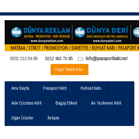
0532 213 54 85
0212 462 70 85
info@pasaportkabi.net
Fiyat Teklifi İste !
Ana Sayfa
Pasaport Kılıfı
Ruhsat Kabı
Aile Cüzdanı Kılıfı
Bagaj Etiketi
Av Tezkeresi Kılıfı
Diğer Ürünler
İletişim