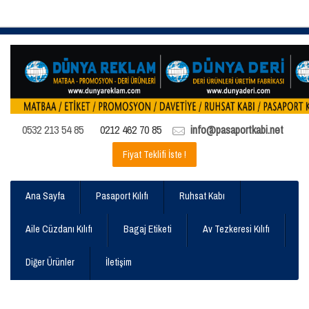
0532 213 54 85
0212 462 70 85
info@pasaportkabi.net
Fiyat Teklifi İste !
Ana Sayfa
Pasaport Kılıfı
Ruhsat Kabı
Aile Cüzdanı Kılıfı
Bagaj Etiketi
Av Tezkeresi Kılıfı
Diğer Ürünler
İletişim