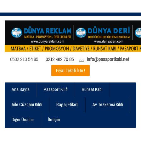
0532 213 54 85
0212 462 70 85
info@pasaportkabi.net
Fiyat Teklifi İste !
Ana Sayfa
Pasaport Kılıfı
Ruhsat Kabı
Aile Cüzdanı Kılıfı
Bagaj Etiketi
Av Tezkeresi Kılıfı
Diğer Ürünler
İletişim